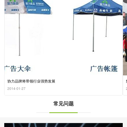
协力品牌将带领行业强势发展
2014-01-27
常见问题