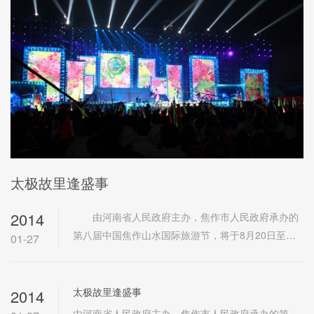
太极故里逢盛事
2014
由河南省人民政府主办，焦作市人民政府承办的
第八届中国焦作山水国际旅游节，将于8月20日至24
01-27
日在美丽的山水旅游城市焦作举行。作为此次旅游节
的赞助单位我们开云(中国)Kaiyun·官方网站-
kaiyun.com 感到非常的荣幸。 焦作位于河南省
太极故里逢盛事
2014
西北部，北依太行，南临黄河，是中国旅游城市和国
由河南省人民政府主办，焦作市人民政府承办的第八