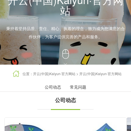
站
秉持着坚持品质、责任、精心、执着的理念，致力成为您满意的合
作伙伴，为客户提供完善的产品和服务。




位置：
开云(中国)Kaiyun·官方网站
>
开云(中国)Kaiyun·官方网站
公司动态
常见问题
公司动态