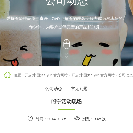
秉持着坚持品质、责任、精心、执着的理念，致力成为您满意的合
作伙伴，为客户提供完善的产品和服务。




位置：
开云(中国)Kaiyun·官方网站
>
开云(中国)Kaiyun·官方网站
>
公司动态
公司动态
常见问题
睢宁活动现场


时间：2014-01-25
浏览：3029次