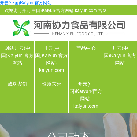
开云(中国)Kaiyun·官方网站
欢迎访问开云(中国)Kaiyun·官方网站-kaiyun.com 官网！
网站开云(中
开云(中
产品中心
开云(中
国)Kaiyun·官方
国)Kaiyun·官方
国)Kaiyun·官方
网站
网站-
网站
kaiyun.com
成功案例
资质荣誉
开云(中
国)Kaiyun·官方
网站-
kaiyun.com
公司动态