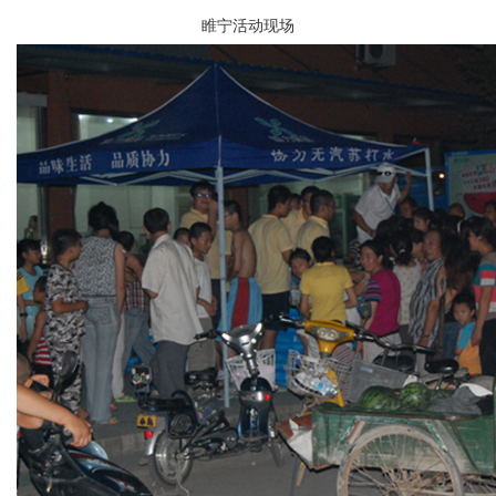
睢宁活动现场