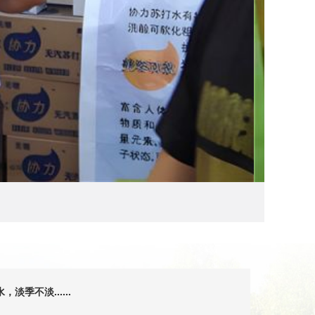
淡季不淡......