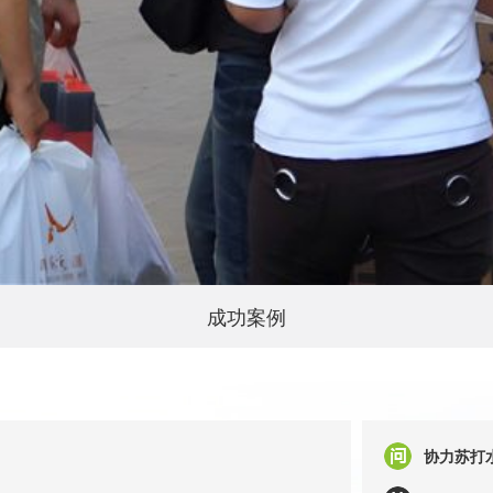
成功案例
协力苏打水，