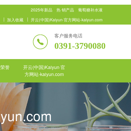
2025年新品
热 销产品
葡萄糖补水液
加入收藏
开云(中国)Kaiyun·官方网站-kaiyun.com
客户服务电话
0391-3790080
质荣誉
开云(中国)Kaiyun·官
方网站-kaiyun.com
yun.com