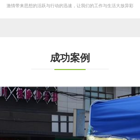
激情带来思想的活跃与行动的迅速，让我们的工作与生活大放异彩
成功案例