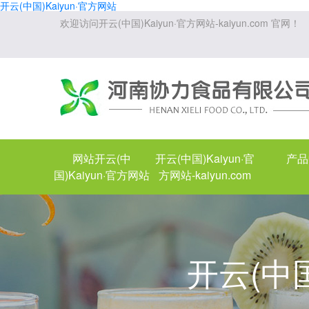
开云(中国)Kaiyun·官方网站
欢迎访问开云(中国)Kaiyun·官方网站-kaiyun.com 官网！
网站开云(中
开云(中国)Kaiyun·官
产品
国)Kaiyun·官方网站
方网站-kaiyun.com
开云(中国)