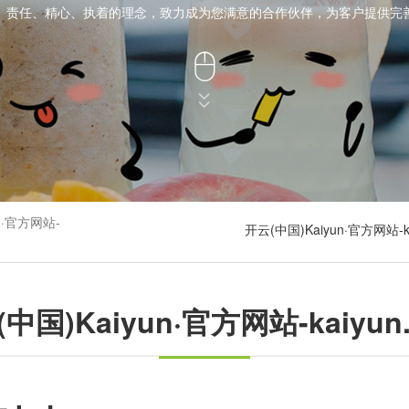
、责任、精心、执着的理念，致力成为您满意的合作伙伴，为客户提供完



n·官方网站-
开云(中国)Kaiyun·官方网站-ka
中国)Kaiyun·官方网站-kaiyun