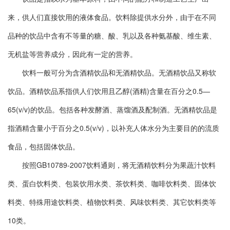
来，供人们直接饮用的液体食品。饮料除提供水分外，由于在不同
品种的饮品中含有不等量的糖、酸、乳以及各种氨基酸、维生素、
无机盐等营养成分，因此有一定的营养。
饮料一般可分为含酒精饮品和无酒精饮品。无酒精饮品又称软
饮品。酒精饮品系指供人们饮用且乙醇(酒精)含量在百分之0.5—
65(v/v)的饮品。包括各种发酵酒、蒸馏酒及配制酒。无酒精饮品是
指酒精含量小于百分之0.5(v/v)，以补充人体水分为主要目的的流质
食品，包括固体饮品。
按照GB10789-2007饮料通则，将无酒精饮料分为果蔬汁饮料
类、蛋白饮料类、包装饮用水类、茶饮料类、咖啡饮料类、固体饮
料类、特殊用途饮料类、植物饮料类、风味饮料类、其它饮料类等
10类。