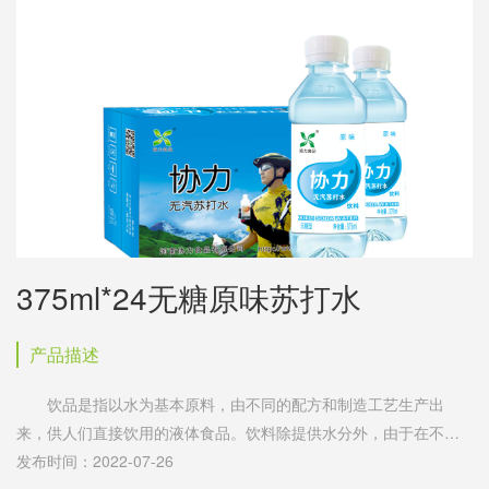
375ml*24无糖原味苏打水
产品描述
饮品是指以水为基本原料，由不同的配方和制造工艺生产出
来，供人们直接饮用的液体食品。饮料除提供水分外，由于在不同
品种的饮品中含有不等量的糖、酸、乳以及各种氨基酸、维生素、
发布时间：2022-07-26
无机盐等营养成分，因此有一定的营养。 饮料一般可分为含酒