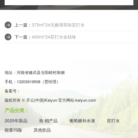
上一篇：
375ml*24无糖薄荷味苏打水
下一篇：
400ml*24苏打水金桔味
地址：河南省修武县当阳峪村南侧
手机：13203919508（贾经理）
备案号：
版权所有 © 开云(中国)Kaiyun·官方网站-kaiyun.com
产品分类：
2025年新品
热 销产品
葡萄糖补水液
苏打水
能量玛咖
其他饮品