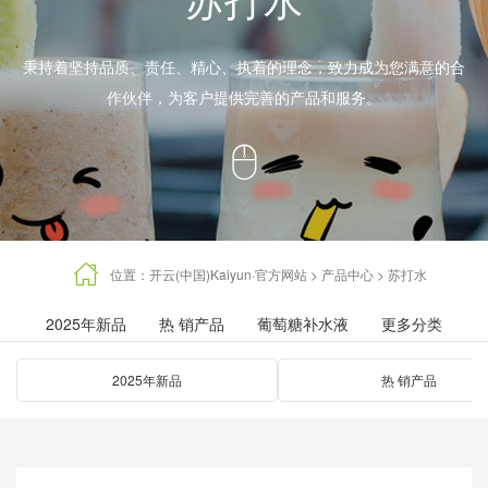
秉持着坚持品质、责任、精心、执着的理念，致力成为您满意的合
作伙伴，为客户提供完善的产品和服务。




位置：
开云(中国)Kaiyun·官方网站
>
产品中心
>
苏打水
2025年新品
热 销产品
葡萄糖补水液
更多分类
2025年新品
热 销产品