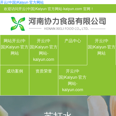
开云(中国)Kaiyun·官方网站
欢迎访问开云(中国)Kaiyun·官方网站-kaiyun.com 官网！
网站开云(中
开云(中
产品中心
开云(中
国)Kaiyun·官方
国)Kaiyun·官方
国)Kaiyun·官方
网站
网站-
网站
kaiyun.com
成功案例
资质荣誉
开云(中
国)Kaiyun·官方
网站-
kaiyun.com
苏打水