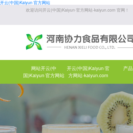
开云(中国)Kaiyun·官方网站
欢迎访问开云(中国)Kaiyun·官方网站-kaiyun.com 官网！
网站开云(中
开云(中国)Kaiyun·官
产品
国)Kaiyun·官方网站
方网站-kaiyun.com