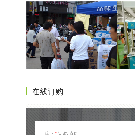
在线订购
注：
*
为必填项