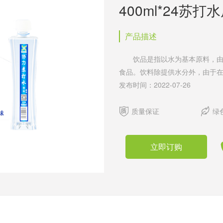
400ml*24苏打
产品描述
饮品是指以水为基本原料，由不
食品。饮料除提供水分外，由于
酸、维生素、无机盐等营养成分
发布时间：2022-07-26
酒精饮品。无酒精饮品又称软饮品
—65(v/v)的饮品。包括各种


质量保证
绿
0.5(v/v)，以补充人体水分为主
饮料通则，将无酒精饮料分为果
立即订购
饮料类、固体饮料类、特殊用途饮