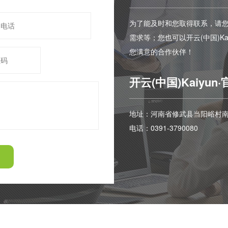
为了能及时和您取得联系，请
需求等；您也可以开云(中国)Kai
您满意的合作伙伴！
开云(中国)Kaiyun·
地址：河南省修武县当阳峪村
电话：0391-3790080