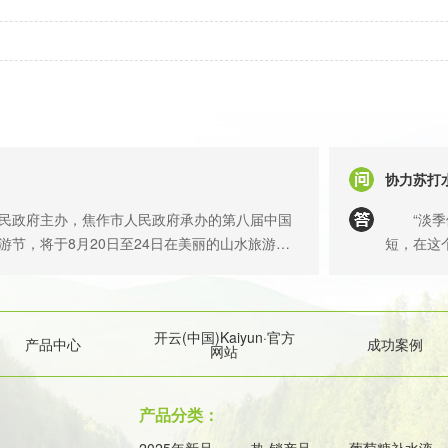
协力苏打水，
政府主办，焦作市人民政府承办的第八届中国
“淡季做
游节，将于8月20日至24日在美丽的山水旅游城
短，在这
此次旅游节的赞助单位我们开云(中国)Kaiyun·
春节前做
yun.com 感到非常的荣幸。 焦作位于河南省西
群体，树
，南临黄河，是中国旅游城市和国家园林城市。
开云(中国)Kaiyun·官方
久，自然风光秀丽，云台山、青天河、神农山、
产品中心
成功案例
网站
五大景区组成的云台山世界地质公园，是国家首
区。这里犹如一幅山清水秀、北国江南的锦绣画卷，
水，峡谷佳品”。 太极故里逢盛事，青山秀水
产品分类：
0日晚，河南焦作市体育中心体育场流光溢彩，礼
2025年新品
热 销产品
葡萄糖补水液