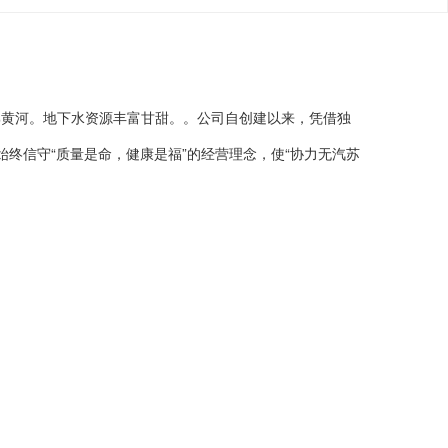
 营销部：0391-3790080/3790060 手
经理 电子邮箱：xielishipin@163.com 公司网站：
南省焦作市修武县当阳峪村南侧 邮编：454362
，南邻黄河。地下水资源丰富甘甜。。公司自创建以来，凭借独
始终信守“质量是命，健康是福”的经营理念，使“协力无汽苏