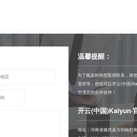
温馨提醒：
为了能及时和您取得联系，请
需求等；您也可以开云(中国)Kai
您满意的合作伙伴！
开云(中国)Kaiyun·
地址：河南省修武县当阳峪村