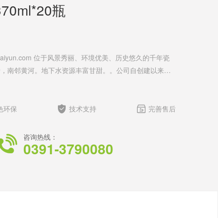
0ml*20瓶
kaiyun.com 位于风景秀丽、环境优美、历史悠久的千年瓷
行，南邻黄河。地下水资源丰富甘甜。。公司自创建以来，
成长”公司理念，创新的管理模式，秉承着“以市场需要为导
量为核心”，始终信守“质量是命，健康是福”的经营理念，
中赢得更高的美誉度。 公司主打产品： 协力无汽苏打


色环保
技术支持
完善售后
)、400ml(原味、金桔味)、500ml(原味) 协力新品：锌
味、水蜜桃味、青柠味) 协力功能饮料：协力能量、协力
咨询热线：

0391-3790080
果叫汁儿四种口味(荔枝味、蓝莓味、猕猴桃味、苹果
纤维果味饮料(原味、青柠味、蜜桃味)470ml 公司政
机制，确保经销商丰厚的利润空间; 2、确保经销商拥有
经销商提供多种奖励政策优惠政策; 4、为经销商提供海
; 5、为经销商广告和公关活动等当地推广活动; 6、
培训等方面的咨询服务; 7、公司设有市场部，专门为代