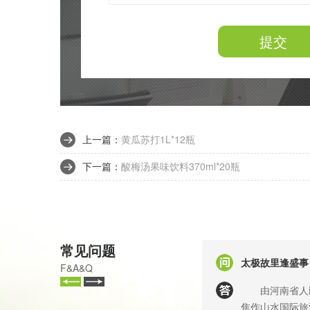
提交
上一篇：
黄瓜苏打1L*12瓶
下一篇：
酸梅汤果味饮料370ml*20瓶
常见问题
太极故里逢盛事
F&A&Q
由河南省人民
焦作山水国际旅