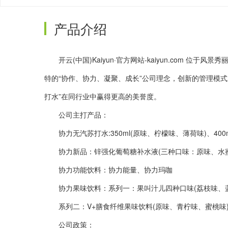
产品介绍
开云(中国)Kaiyun·官方网站-kaiyun.com
特的“协作、协力、凝聚、成长”公司理念，创新的管理模式
打水”在同行业中赢得更高的美誉度。
公司主打产品：
协力无汽苏打水:350ml(原味、柠檬味、薄荷味)、400ml
协力新品：锌强化葡萄糖补水液(三种口味：原味、水蜜
协力功能饮料：协力能量、协力玛咖
协力果味饮料：系列一：果叫汁儿四种口味(荔枝味、蓝莓
系列二：V+膳食纤维果味饮料(原味、青柠味、蜜桃味)4
公司政策：