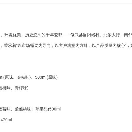
理商做市场推广及维护。 联系方式：
机:13203919508 联系人：王
ecqtfx.com 公司地址：河
 位于风景秀丽、环境优美、历史悠久的千年瓷都——修武县当阳峪村。北依太行
，秉承着“以市场需要为导向，以客户满意为方针，以产品质量为核心”，
(原味、金桔味)、500ml(原味)
桃味、青柠味)
味、猕猴桃味、苹果醋)500ml
70ml