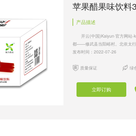
苹果醋果味饮料37
产品描述
开云(中国)Kaiyun·官方网站-
都——修武县当阳峪村。北依太
凭借独特的“协作、协力、凝聚、
发布时间：2022-07-26
向，以客户满意为方针，以产品质
使“协力无汽苏打水”在同行业


质量保证
绿
水:350ml(原味、柠檬味、薄荷味
强化葡萄糖补水液(三种口味：原
立即订购
玛咖 协力果味饮料：系列一：
醋)500ml 系列二：V+膳食
策： 1、合理有效的价格管理
该市场指定经销代理权; 3、为
报、POP、宣传手册等宣传工具
为经销商提供管理、指导、员工