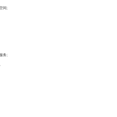
空间;
服务;
。